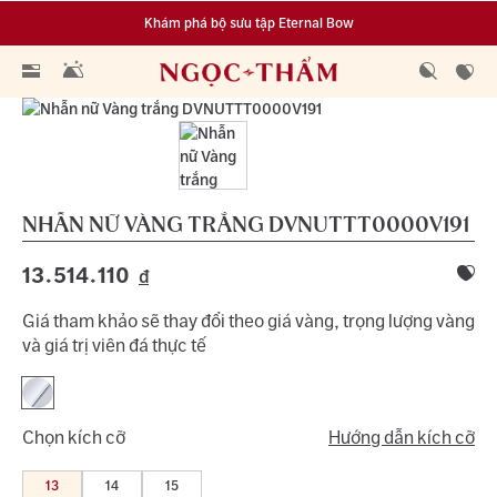
Khám phá bộ sưu tập Eternal Bow
Đa dạng lựa chọn tích luỹ từ 0.1 chỉ vàng 999.9
NHẪN NỮ VÀNG TRẮNG
DVNUTTT0000V191
13.514.110
đ
Giá tham khảo sẽ thay đổi theo giá vàng, trọng lượng vàng
và giá trị viên đá thực tế
Chọn kích cỡ
Hướng dẫn kích cỡ
13
14
15