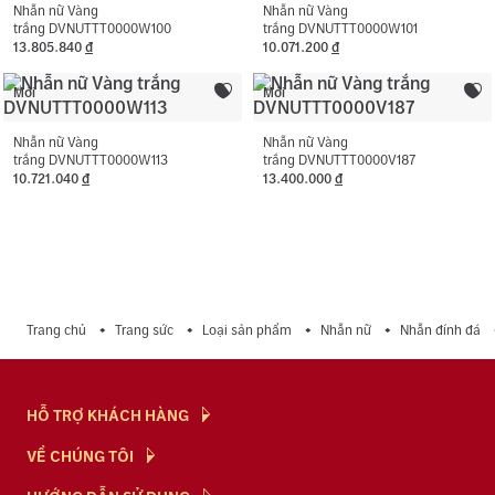
Nhẫn nữ Vàng
Nhẫn nữ Vàng
trắng DVNUTTT0000W100
trắng DVNUTTT0000W101
13.805.840
đ
10.071.200
đ
Mới
Mới
Nhẫn nữ Vàng
Nhẫn nữ Vàng
trắng DVNUTTT0000W113
trắng DVNUTTT0000V187
10.721.040
đ
13.400.000
đ
Trang chủ
Trang sức
Loại sản phẩm
Nhẫn nữ
Nhẫn đính đá
HỖ TRỢ KHÁCH HÀNG
Hỏi & Đáp
VỀ CHÚNG TÔI
Chính Sách
NTJ Flagship