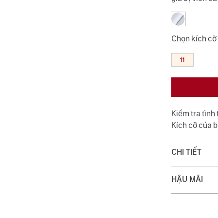
Chọn kích cỡ
11
Kiểm tra tình
Kích cỡ của 
CHI TIẾT
Chất liệu:
HẬU MÃI
Trọng lượng 
Quý khách đượ
với dịch vụ v