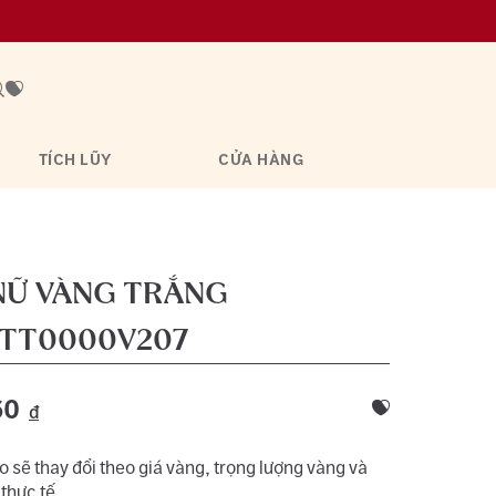
TÍCH LŨY
CỬA HÀNG
NỮ VÀNG TRẮNG
TT0000V207
60
đ
 sẽ thay đổi theo giá vàng, trọng lượng vàng và
 thực tế