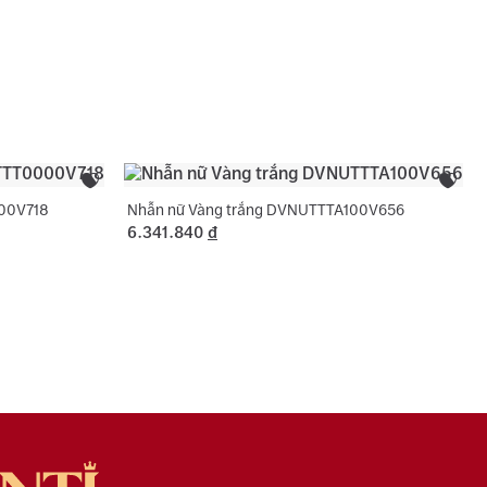
c tên 01 lần cho nhẫn cưới.
sách bảo hành miễn phí 06 tháng như đính lại đá
, cắt hoặc nới ni trong giới hạn cho phép, chỉ áp
ng hợp không phát sinh thêm vàng.
00V718
Nhẫn nữ Vàng trắng DVNUTTTA100V656
6.341.840
đ