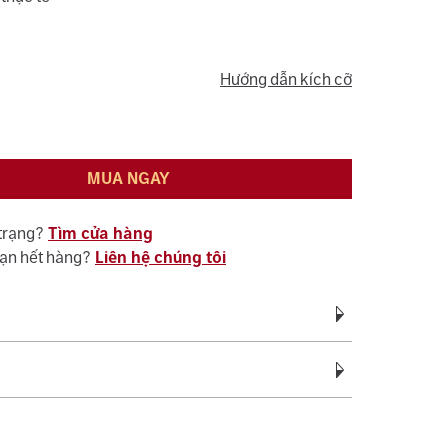
Hướng dẫn kích cỡ
MUA NGAY
 trạng?
Tìm cửa hàng
bạn hết hàng?
Liên hệ chúng tôi
Vàng Trắng Ý AU750
vàng:
0.27 - 0.37
c bảo hành miễn phí suốt quá trình sử dụng đối
ệ sinh, đánh bóng (không áp dụng cho vàng trắng ý