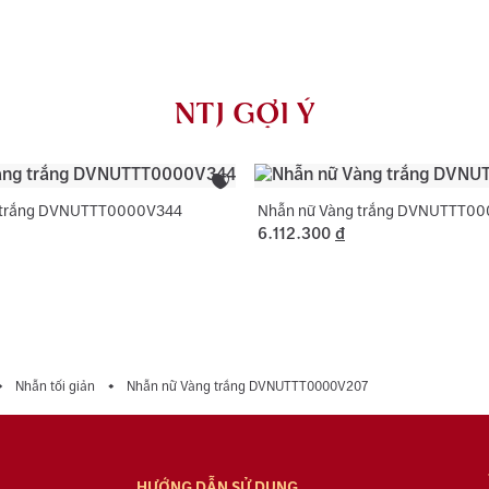
AU750) và khắ
NTJ có chính 
rơi, thay khóa
NTJ GỢI Ý
dụng với trườ
 trắng DVNUTTT0000V344
Nhẫn nữ Vàng trắng DVNUTTT00
6.112.300
đ
Nhẫn tối giản
Nhẫn nữ Vàng trắng DVNUTTT0000V207
HƯỚNG DẪN SỬ DỤNG