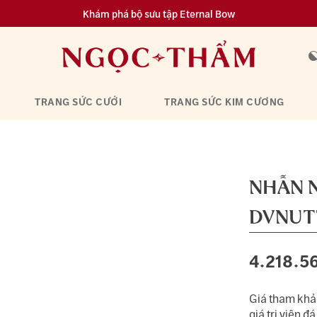
Khám phá bộ sưu tập Eternal Bow
Đa dạng lựa chọn tích luỹ từ 0.1 chỉ vàng 999.9
TRANG SỨC CƯỚI
TRANG SỨC KIM CƯƠNG
NHẪN 
DVNUT
4.218.5
Giá tham khảo
giá trị viên đá