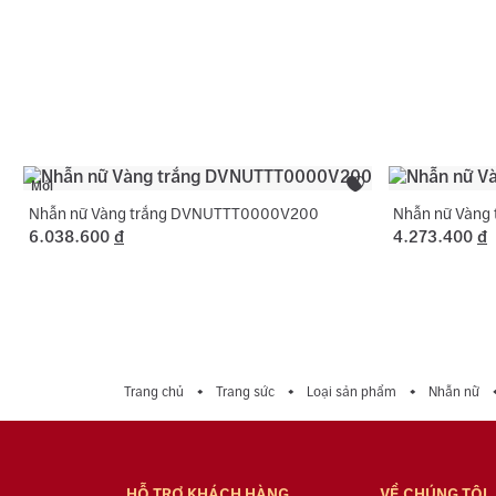
Mới
Nhẫn nữ Vàng trắng DVNUTTT0000V200
Nhẫn nữ Vàng
6.038.600
đ
4.273.400
đ
Trang chủ
Trang sức
Loại sản phẩm
Nhẫn nữ
HỖ TRỢ KHÁCH HÀNG
VỀ CHÚNG TÔI