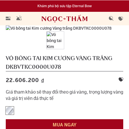
Khám phá bộ sưu tập Eternal Bow
Đa dạng lựa chọn tích luỹ từ 0.1 chỉ vàng 999.9
VỎ BÔNG TAI KIM CƯƠNG VÀNG TRẮNG
DKBVTKC0000U078
22.606.200
đ
Giá tham khảo sẽ thay đổi theo giá vàng, trọng lượng vàng
và giá trị viên đá thực tế
MUA NGAY