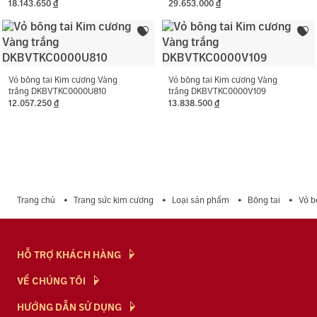
18.143.650
đ
29.653.000
đ
Vỏ bông tai Kim cương Vàng
Vỏ bông tai Kim cương Vàng
trắng DKBVTKC0000U810
trắng DKBVTKC0000V109
12.057.250
đ
13.838.500
đ
Trang chủ
Trang sức kim cương
Loại sản phẩm
Bông tai
Vỏ b
HỖ TRỢ KHÁCH HÀNG
Hỏi & Đáp
VỀ CHÚNG TÔI
Chính Sách
NTJ Flagship
HƯỚNG DẪN SỬ DỤNG