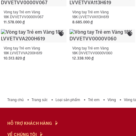
vàng.
Vòng tay Trẻ em Vàng
Vòng tay Trẻ em Vàng
18K DVVETVV0000V067
18K LVVETVVA113H619
11.578.000
đ
8.685.000
đ
Vòng tay Trẻ em Vàng
Vòng tay Trẻ em Vàng
18K LVVETVVA200H619
18K DVVETVV0000V060
10.513.820
đ
12.338.100
đ
Trang chủ
Trang sức
Loại sản phẩm
Trẻ em
Vòng
Vòng t
HỖ TRỢ KHÁCH HÀNG
Hỏi & Đáp
VỀ CHÚNG TÔI