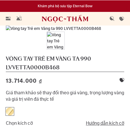
Khám phá bộ sưu tập Eternal Bow
Đa dạng lựa chọn tích luỹ từ 0.1 chỉ vàng 999.9
VÒNG TAY TRẺ EM VÀNG TA 990
LVVETTA0000B468
13.714.000
đ
Giá tham khảo sẽ thay đổi theo giá vàng, trọng lượng vàng
và giá trị viên đá thực tế
Chọn kích cỡ
Hướng dẫn kích cỡ