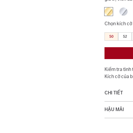
Chọn kích cỡ
50
52
Kiểm tra tình
Kích cỡ của 
CHI TIẾT
Chất liệu:
HẬU MÃI
Trọng lượng 
Quý khách đượ
với dịch vụ v