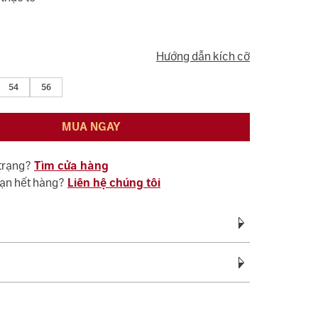
Hướng dẫn kích cỡ
54
56
MUA NGAY
 trạng?
Tìm cửa hàng
bạn hết hàng?
Liên hệ chúng tôi
Vàng 18K 750
vàng:
0.75 - 0.90
c bảo hành miễn phí suốt quá trình sử dụng đối
ệ sinh, đánh bóng (không áp dụng cho vàng trắng ý