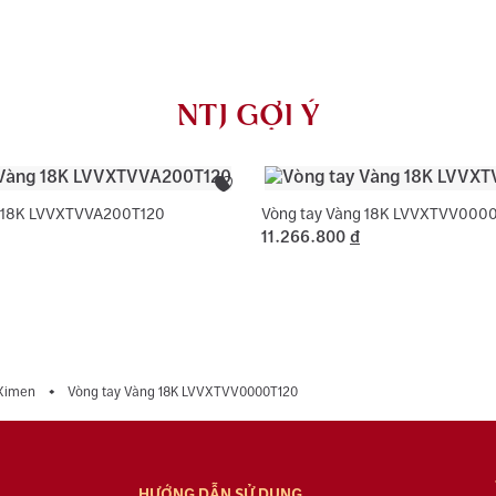
AU750) và khắ
NTJ có chính 
rơi, thay khóa
NTJ GỢI Ý
dụng với trườ
g 18K LVVXTVVA200T120
Vòng tay Vàng 18K LVVXTVV000
11.266.800
đ
Ximen
Vòng tay Vàng 18K LVVXTVV0000T120
HƯỚNG DẪN SỬ DỤNG