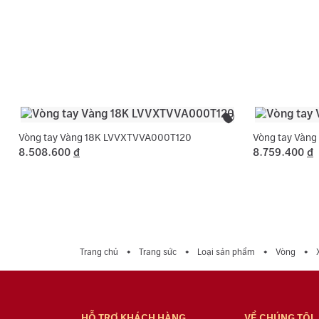
Vòng tay Vàng 18K LVVXTVVA000T120
Vòng tay Vàn
8.508.600
đ
8.759.400
đ
Trang chủ
Trang sức
Loại sản phẩm
Vòng
HỖ TRỢ KHÁCH HÀNG
VỀ CHÚNG TÔI