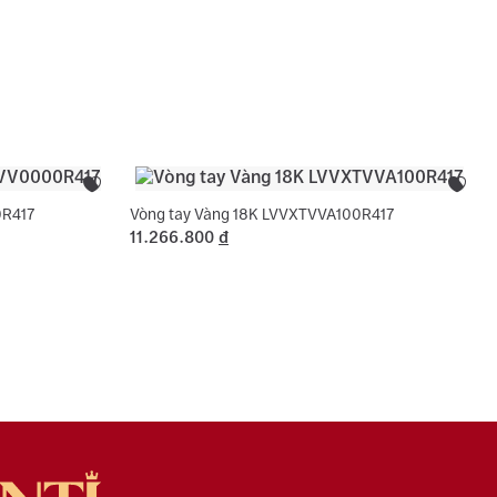
c tên 01 lần cho nhẫn cưới.
sách bảo hành miễn phí 06 tháng như đính lại đá
, cắt hoặc nới ni trong giới hạn cho phép, chỉ áp
ng hợp không phát sinh thêm vàng.
0R417
Vòng tay Vàng 18K LVVXTVVA100R417
11.266.800
đ