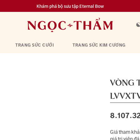
Khám phá bộ sưu tập Eternal Bow
Đa dạng lựa chọn tích luỹ từ 0.1 chỉ vàng 999.9
TRANG SỨC CƯỚI
TRANG SỨC KIM CƯƠNG
VÒNG T
LVVXT
8.107.3
Giá tham khảo
giá trị viên đá