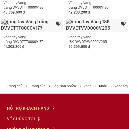
Vòng tay Vàng
Vòng tay Vàng
trắng DVVDTTT0000V189
trắng DVVDTTT0000V186
43.309.600
đ
42.233.200
đ
Mới
Vòng tay Vàng
Vòng tay Vàng
trắng DVVDTTT0000V177
18K DVVDTVV0000V265
41.308.200
đ
26.399.600
đ
Trang chủ
Trang sức
Loại sản phẩm
Vòng
Khác
Vòng tay
HỖ TRỢ KHÁCH HÀNG
Hỏi & Đáp
VỀ CHÚNG TÔI
Chính Sách
NTJ Flagship