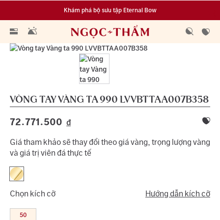
Khám phá bộ sưu tập Eternal Bow
Đa dạng lựa chọn tích luỹ từ 0.1 chỉ vàng 999.9
VÒNG TAY VÀNG TA 990
LVVBTTAA007B358
72.771.500
đ
Giá tham khảo sẽ thay đổi theo giá vàng, trọng lượng vàng
và giá trị viên đá thực tế
Chọn kích cỡ
Hướng dẫn kích cỡ
50