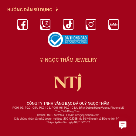
Chính Sách
NTJ Flagship
HƯỚNG DẪN SỬ DỤNG
Chính Sách Bảo Mật
Cửa hàng
Bảo Quản Trang Sức
Bảng Giá Vàng
Tuyển Dụng
Kiến Thức Kim Cương
Blog
© NGỌC THẨM JEWELRY
CÔNG TY TNHH VÀNG BẠC ĐÁ QUÝ NGỌC THẨM
PG01-03, PG01-05A, PG01-05, PG01-06, PG01-08A, Số 1A Đường Hùng Vương, Phường Mỹ
Tho, Tỉnh Đồng Tháp.
Hotline: 1800 599 973 - Email:
info@ngoctham.com
Giấy chứng nhận đăng ký doanh nghiệp: 1200102258, do Sở Kế hoạch và Đầu tư tỉnh Đồng
Tháp cấp lần đầu ngày 09/05/2002