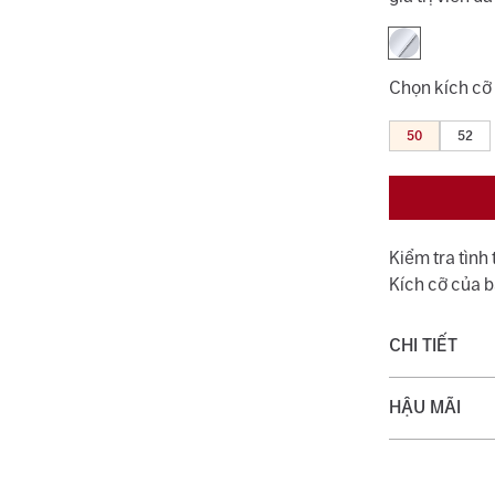
Chọn kích cỡ
50
52
Kiểm tra tình
Kích cỡ của 
CHI TIẾT
Chất liệu:
HẬU MÃI
Trọng lượng 
Quý khách đượ
Loại đá phụ:
với dịch vụ v