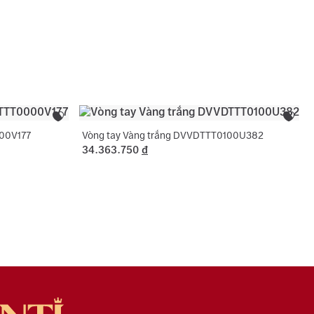
c tên 01 lần cho nhẫn cưới.
Trắng
sách bảo hành miễn phí 06 tháng như đính lại đá
 phụ:
Hình tròn, Chữ nhật chặt góc
, cắt hoặc nới ni trong giới hạn cho phép, chỉ áp
ng hợp không phát sinh thêm vàng.
000V177
Vòng tay Vàng trắng DVVDTTT0100U382
34.363.750
đ