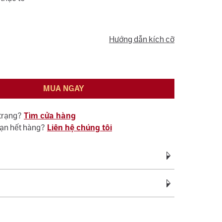
Hướng dẫn kích cỡ
MUA NGAY
 trạng?
Tìm cửa hàng
bạn hết hàng?
Liên hệ chúng tôi
Vàng Trắng Ý AU750
vàng:
1.90 - 2.40
c bảo hành miễn phí suốt quá trình sử dụng đối
Cubic Zirconia
ệ sinh, đánh bóng (không áp dụng cho vàng trắng ý