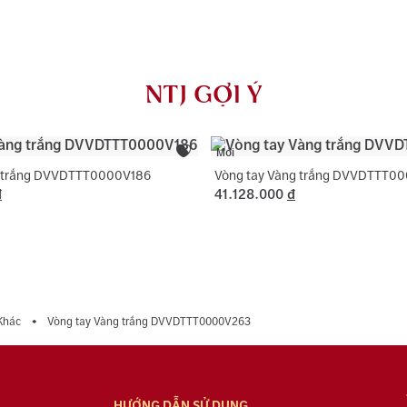
AU750) và khắ
Màu đá phụ:
NTJ có chính 
Hình dạng đá
rơi, thay khóa
NTJ GỢI Ý
dụng với trườ
Mới
g trắng DVVDTTT0000V186
Vòng tay Vàng trắng DVVDTTT0
đ
41.128.000
đ
Khác
Vòng tay Vàng trắng DVVDTTT0000V263
HƯỚNG DẪN SỬ DỤNG