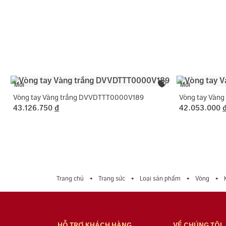
Mới
Mới
Vòng tay Vàng trắng DVVDTTT0000V189
Vòng tay Vàn
43.126.750
đ
42.053.000
Trang chủ
Trang sức
Loại sản phẩm
Vòng
HỖ TRỢ KHÁCH HÀNG
VỀ CHÚNG TÔI