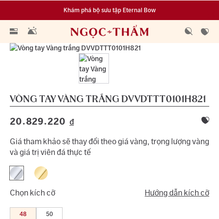
Khám phá bộ sưu tập Eternal Bow
Đa dạng lựa chọn tích luỹ từ 0.1 chỉ vàng 999.9
VÒNG TAY VÀNG TRẮNG
DVVDTTT0101H821
20.829.220
đ
Giá tham khảo sẽ thay đổi theo giá vàng, trọng lượng vàng
và giá trị viên đá thực tế
Chọn kích cỡ
Hướng dẫn kích cỡ
48
50