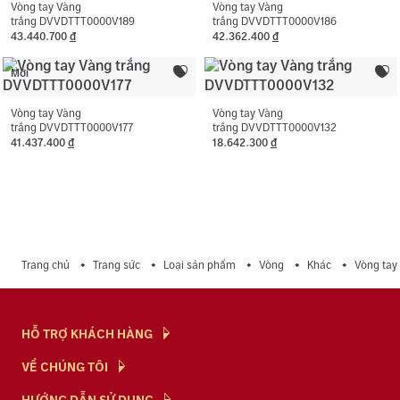
Vòng tay Vàng
Vòng tay Vàng
trắng DVVDTTT0000V189
trắng DVVDTTT0000V186
43.440.700
đ
42.362.400
đ
Mới
Vòng tay Vàng
Vòng tay Vàng
trắng DVVDTTT0000V177
trắng DVVDTTT0000V132
41.437.400
đ
18.642.300
đ
Trang chủ
Trang sức
Loại sản phẩm
Vòng
Khác
Vòng tay
HỖ TRỢ KHÁCH HÀNG
Hỏi & Đáp
VỀ CHÚNG TÔI
Chính Sách
NTJ Flagship