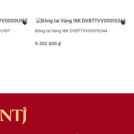
ng hợp không phát sinh thêm vàng.
Cubic Zirconia
Trắng
 phụ:
Hình tròn
0U187
Bông tai Vàng 18K DVBTTVV0001S344
9.302.600
đ