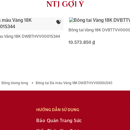
NTJ GỢI Ý
dụng với trườ
Loại đá phụ:
Màu đá phụ:
Hình dạng đá
Bông tai Vàng 18K DVBTTVV000
màu Vàng 18K DWBTHVV0001S344
10.573.850
đ
Bông tòong teng
Bông tai Đá màu Vàng 18K DWBTHVV0000U545
HƯỚNG DẪN SỬ DỤNG
Bảo Quản Trang Sức