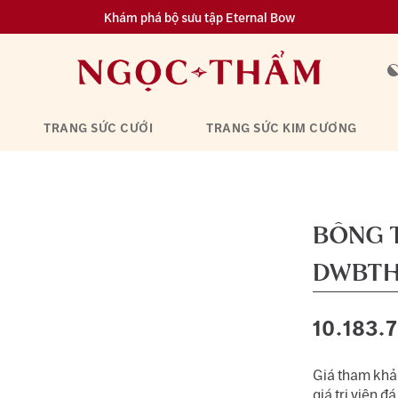
Khám phá bộ sưu tập Eternal Bow
Đa dạng lựa chọn tích luỹ từ 0.1 chỉ vàng 999.9
TRANG SỨC CƯỚI
TRANG SỨC KIM CƯƠNG
BÔNG T
DWBTH
10.183.
Giá tham khảo
giá trị viên đá