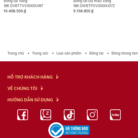
Bông tai Vàng
Bông tai Đá màu Vàng
18K DVBTTVV0000U187
18K DWBTPVV0000U072
10.408.550
đ
9.158.850
đ
Trang chủ
Trang sức
Loại sản phẩm
Bông tai
Bông tòong ten
HỖ TRỢ KHÁCH HÀNG
Hỏi & Đáp
VỀ CHÚNG TÔI
Chính Sách
NTJ Flagship
HƯỚNG DẪN SỬ DỤNG
Chính Sách Bảo Mật
Cửa hàng
Bảo Quản Trang Sức
Bảng Giá Vàng
Tuyển Dụng
Kiến Thức Kim Cương
Blog