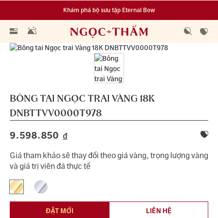
Khám phá bộ sưu tập Eternal Bow
Đa dạng lựa chọn tích luỹ từ 0.1 chỉ vàng 999.9
BÔNG TAI NGỌC TRAI VÀNG 18K
DNBTTVV0000T978
9.598.850
đ
Giá tham khảo sẽ thay đổi theo giá vàng, trọng lượng vàng
và giá trị viên đá thực tế
ĐẶT MỚI
LIÊN HỆ