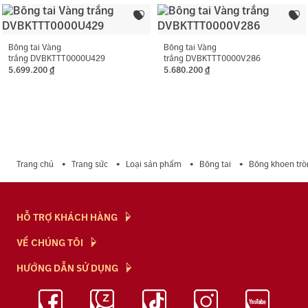
Bông tai Vàng
Bông tai Vàng
trắng DVBKTTT0000U429
trắng DVBKTTT0000V286
5.699.200
đ
5.680.200
đ
Trang chủ
Trang sức
Loại sản phẩm
Bông tai
Bông khoen trò
HỖ TRỢ KHÁCH HÀNG
Hỏi & Đáp
VỀ CHÚNG TÔI
Chính Sách
NTJ Flagship
HƯỚNG DẪN SỬ DỤNG
Chính Sách Bảo Mật
Cửa hàng
Bảo Quản Trang Sức