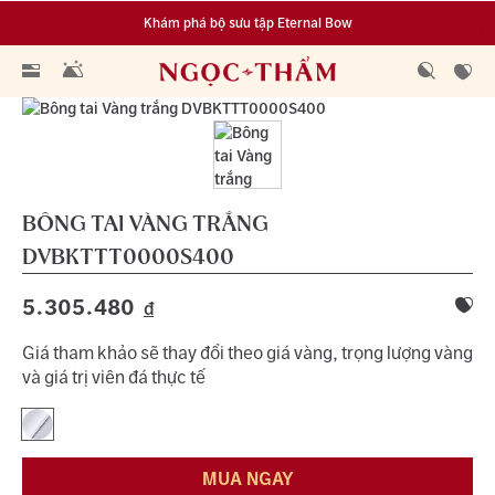
Khám phá bộ sưu tập Eternal Bow
Đa dạng lựa chọn tích luỹ từ 0.1 chỉ vàng 999.9
BÔNG TAI VÀNG TRẮNG
DVBKTTT0000S400
5.305.480
đ
Giá tham khảo sẽ thay đổi theo giá vàng, trọng lượng vàng
và giá trị viên đá thực tế
MUA NGAY