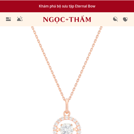
Khám phá bộ sưu tập Eternal Bow
Đa dạng lựa chọn tích luỹ từ 0.1 chỉ vàng 999.9