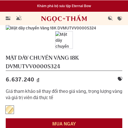
Khám phá bộ sưu tập Eternal Bow
Đa dạng lựa chọn tích luỹ từ 0.1 chỉ vàng 999.9
MẶT DÂY CHUYỀN VÀNG 18K
DVMUTVV0000S324
6.637.240
đ
Giá tham khảo sẽ thay đổi theo giá vàng, trọng lượng vàng
và giá trị viên đá thực tế
MUA NGAY