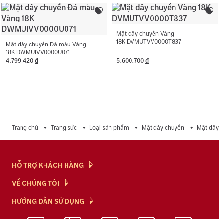
Mặt dây chuyền Vàng
18K DVMUTVV0000T837
Mặt dây chuyền Đá màu Vàng
18K DWMUIVV0000U071
4.799.420
đ
5.600.700
đ
Trang chủ
Trang sức
Loại sản phẩm
Mặt dây chuyền
Mặt dây
HỖ TRỢ KHÁCH HÀNG
Hỏi & Đáp
VỀ CHÚNG TÔI
Chính Sách
NTJ Flagship
HƯỚNG DẪN SỬ DỤNG
Chính Sách Bảo Mật
Cửa hàng
Bảo Quản Trang Sức