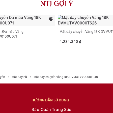
NTJ GỢI Ý
dụng với trườ
Loại đá phụ:
Màu đá phụ:
Hình dạng đá
n Đá màu Vàng
Mặt dây chuyền Vàng 18K DVM
0100U071
4.234.340
đ
uyền
Mặt dây nữ
Mặt dây chuyền Vàng 18K DVMUTVV0000T040
HƯỚNG DẪN SỬ DỤNG
Bảo Quản Trang Sức