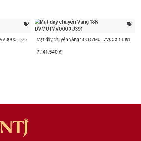
ng hợp không phát sinh thêm vàng.
Cubic Zirconia
Trắng
 phụ:
Hình tròn
UTVV0000T626
Mặt dây chuyền Vàng 18K DVMUTVV0000U391
7.141.540
đ