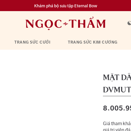
Khám phá bộ sưu tập Eternal Bow
Đa dạng lựa chọn tích luỹ từ 0.1 chỉ vàng 999.9
TRANG SỨC CƯỚI
TRANG SỨC KIM CƯƠNG
MẶT DÂ
DVMUT
8.005.9
Giá tham khảo
giá trị viên đá