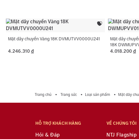
Mặt dây chuyền Vàng 18K DVMUTVV0000U241
Mặt dây chuyề
18K DWMUPVV
4.246.310
đ
4.018.200
đ
Trang chủ
Trang sức
Loại sản phẩm
Mặt dây ch
HỖ TRỢ KHÁCH HÀNG
VỀ CHÚNG TÔI
Hỏi & Đáp
NTJ Flagship