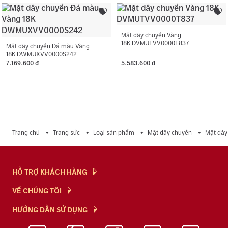
Mặt dây chuyền Vàng
18K DVMUTVV0000T837
Mặt dây chuyền Đá màu Vàng
18K DWMUXVV0000S242
7.169.600
đ
5.583.600
đ
Trang chủ
Trang sức
Loại sản phẩm
Mặt dây chuyền
Mặt dây
HỖ TRỢ KHÁCH HÀNG
Hỏi & Đáp
VỀ CHÚNG TÔI
Chính Sách
NTJ Flagship
HƯỚNG DẪN SỬ DỤNG
Chính Sách Bảo Mật
Cửa hàng
Bảo Quản Trang Sức