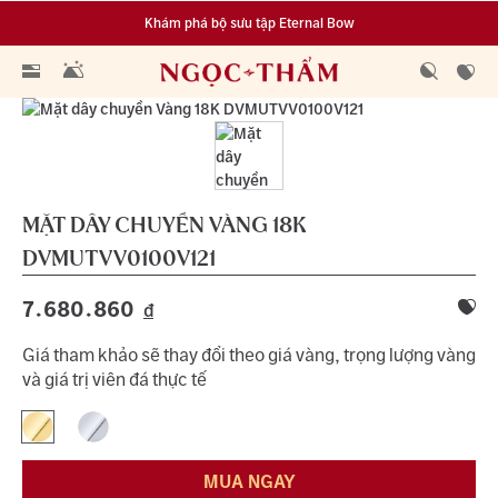
Khám phá bộ sưu tập Eternal Bow
Đa dạng lựa chọn tích luỹ từ 0.1 chỉ vàng 999.9
MẶT DÂY CHUYỀN VÀNG 18K
DVMUTVV0100V121
7.680.860
đ
Giá tham khảo sẽ thay đổi theo giá vàng, trọng lượng vàng
và giá trị viên đá thực tế
MUA NGAY