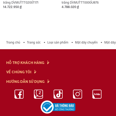
trắng DVMUTTT0200T171
trắng DVMUTTT0000U876
14.722.950
đ
4.788.020
đ
Trang chủ
Trang sức
Loại sản phẩm
Mặt dây chuyền
Mặt dây
HỖ TRỢ KHÁCH HÀNG
Hỏi & Đáp
VỀ CHÚNG TÔI
Chính Sách
NTJ Flagship
HƯỚNG DẪN SỬ DỤNG
Chính Sách Bảo Mật
Cửa hàng
Bảo Quản Trang Sức
Bảng Giá Vàng
Tuyển Dụng
Kiến Thức Kim Cương
Blog