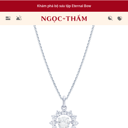
Khám phá bộ sưu tập Eternal Bow
Đa dạng lựa chọn tích luỹ từ 0.1 chỉ vàng 999.9