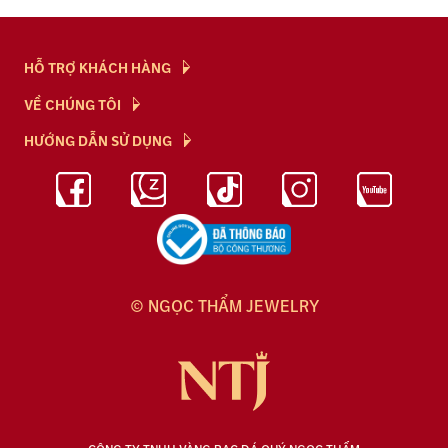
HỖ TRỢ KHÁCH HÀNG
Hỏi & Đáp
VỀ CHÚNG TÔI
Chính Sách
NTJ Flagship
HƯỚNG DẪN SỬ DỤNG
Chính Sách Bảo Mật
Cửa hàng
Bảo Quản Trang Sức
Bảng Giá Vàng
Tuyển Dụng
Kiến Thức Kim Cương
Blog
© NGỌC THẨM JEWELRY