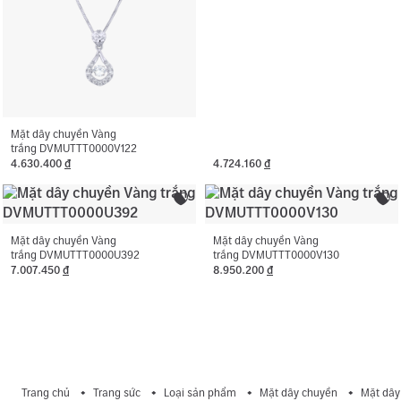
Mặt dây chuyền Vàng
trắng DVMUTTT0000V122
4.630.400
đ
4.724.160
đ
Mặt dây chuyền Vàng
Mặt dây chuyền Vàng
trắng DVMUTTT0000U392
trắng DVMUTTT0000V130
7.007.450
đ
8.950.200
đ
Trang chủ
Trang sức
Loại sản phẩm
Mặt dây chuyền
Mặt dây