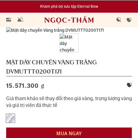
Khám phá bộ sưu tập Eternal Bow
Đa dạng lựa chọn tích luỹ từ 0.1 chỉ vàng 999.9
MẶT DÂY CHUYỀN VÀNG TRẮNG
DVMUTTT0200T171
15.571.300
đ
Giá tham khảo sẽ thay đổi theo giá vàng, trọng lượng vàng
và giá trị viên đá thực tế
MUA NGAY