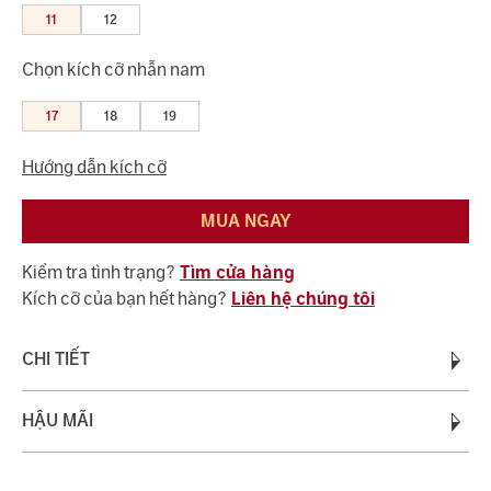
11
12
Chọn kích cỡ nhẫn nam
17
18
19
Hướng dẫn kích cỡ
MUA NGAY
Kiểm tra tình trạng?
Tìm cửa hàng
Kích cỡ của bạn hết hàng?
Liên hệ chúng tôi
CHI TIẾT
Chất liệu:
HẬU MÃI
Vàng 18K 750
Trọng lượng vàng:
0.70 - 0.90
Quý khách được bảo hành miễn phí suốt quá trình sử dụng