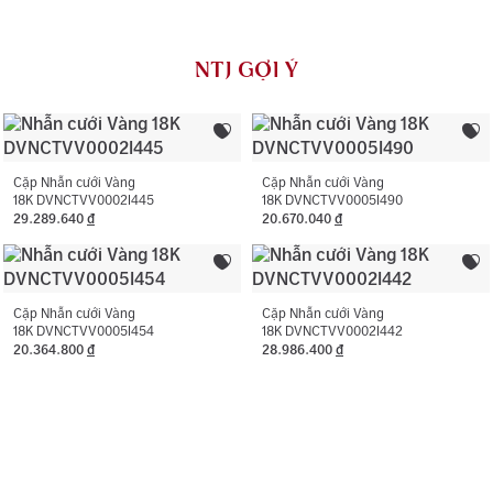
Loại đá chính:
Cubic Zirconia
đối với dịch vụ vệ sinh, đánh bóng (không áp dụng cho
vàng trắng ý AU750) và khắc tên 01 lần cho nhẫn cưới.
Loại đá phụ:
Cubic Zirconia
NTJ GỢI Ý
NTJ có chính sách bảo hành miễn phí 06 tháng như đính
Màu đá phụ:
Trắng
lại đá rơi, thay khóa, cắt hoặc nới ni trong giới hạn cho
phép, chỉ áp dụng với trường hợp không phát sinh thêm
Hình dạng đá phụ:
Hình tròn
vàng.
Cặp Nhẫn cưới Vàng
Cặp Nhẫn cưới Vàng
18K DVNCTVV0002I445
18K DVNCTVV0005I490
29.289.640
đ
20.670.040
đ
Cặp Nhẫn cưới Vàng
Cặp Nhẫn cưới Vàng
18K DVNCTVV0005I454
18K DVNCTVV0002I442
20.364.800
đ
28.986.400
đ