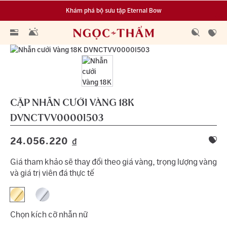
Khám phá bộ sưu tập Eternal Bow
Đa dạng lựa chọn tích luỹ từ 0.1 chỉ vàng 999.9
CẶP NHẪN CƯỚI VÀNG 18K
DVNCTVV0000I503
24.056.220
đ
Giá tham khảo sẽ thay đổi theo giá vàng, trọng lượng vàng
và giá trị viên đá thực tế
Chọn kích cỡ nhẫn nữ