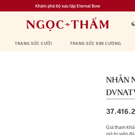
Khám phá bộ sưu tập Eternal Bow
Đa dạng lựa chọn tích luỹ từ 0.1 chỉ vàng 999.9
TRANG SỨC CƯỚI
TRANG SỨC KIM CƯƠNG
NHẪN 
DVNAT
37.416.
Giá tham khảo
giá trị viên đá