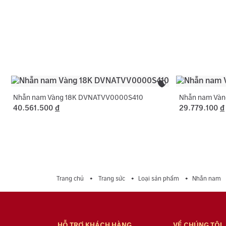
Nhẫn nam Vàng 18K DVNATVV0000S410
Nhẫn nam Và
40.561.500
đ
29.779.100
đ
Trang chủ
Trang sức
Loại sản phẩm
Nhẫn nam
HỖ TRỢ KHÁCH HÀNG
VỀ CHÚNG TÔI