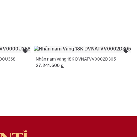
c tên 01 lần cho nhẫn cưới.
Trắng
sách bảo hành miễn phí 06 tháng như đính lại đá
 phụ:
Hình tròn
, cắt hoặc nới ni trong giới hạn cho phép, chỉ áp
ng hợp không phát sinh thêm vàng.
000U368
Nhẫn nam Vàng 18K DVNATVV0002D305
27.241.600
đ