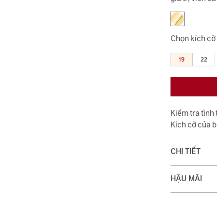
Chọn kích cỡ
19
22
Kiểm tra tình
Kích cỡ của 
CHI TIẾT
Chất liệu:
HẬU MÃI
Trọng lượng 
Quý khách đượ
Loại đá phụ:
với dịch vụ v