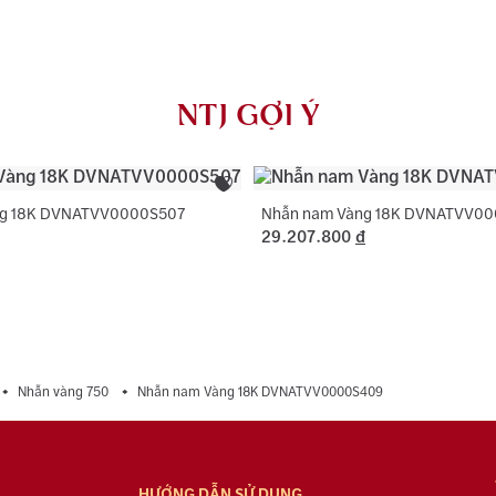
AU750) và khắ
Màu đá phụ:
NTJ có chính 
Hình dạng đá
rơi, thay khóa
NTJ GỢI Ý
dụng với trườ
ng 18K DVNATVV0000S507
Nhẫn nam Vàng 18K DVNATVV0
29.207.800
đ
Nhẫn vàng 750
Nhẫn nam Vàng 18K DVNATVV0000S409
HƯỚNG DẪN SỬ DỤNG