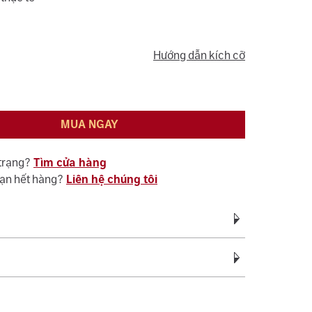
Hướng dẫn kích cỡ
MUA NGAY
 trạng?
Tìm cửa hàng
bạn hết hàng?
Liên hệ chúng tôi
Vàng 18K 750
vàng:
3.10 - 3.40
c bảo hành miễn phí suốt quá trình sử dụng đối
Cubic Zirconia
ệ sinh, đánh bóng (không áp dụng cho vàng trắng ý