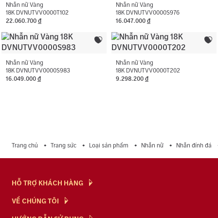
Màu đá phụ:
Trắng
Nhẫn nữ Vàng
Nhẫn nữ Vàng
18K DVNUTVV0000T102
18K DVNUTVV0000S976
22.060.700
đ
16.047.000
đ
Hình dạng đá phụ:
Hình tròn
Nhẫn nữ Vàng
Nhẫn nữ Vàng
18K DVNUTVV0000S983
18K DVNUTVV0000T202
16.049.000
đ
9.298.200
đ
Trang chủ
Trang sức
Loại sản phẩm
Nhẫn nữ
Nhẫn đính đá
HỖ TRỢ KHÁCH HÀNG
Hỏi & Đáp
VỀ CHÚNG TÔI
Chính Sách
NTJ Flagship