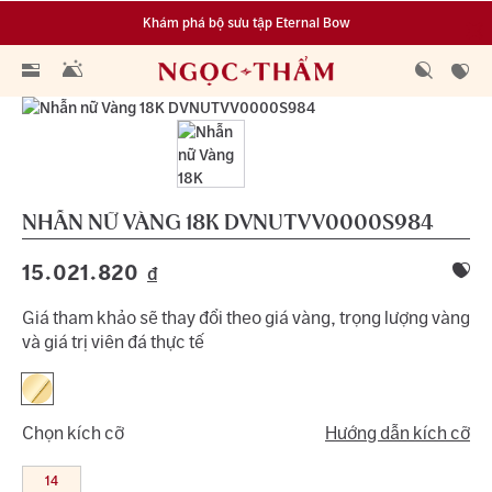
Khám phá bộ sưu tập Eternal Bow
Đa dạng lựa chọn tích luỹ từ 0.1 chỉ vàng 999.9
NHẪN NỮ VÀNG 18K
DVNUTVV0000S984
15.021.820
đ
Giá tham khảo sẽ thay đổi theo giá vàng, trọng lượng vàng
và giá trị viên đá thực tế
Chọn kích cỡ
Hướng dẫn kích cỡ
14