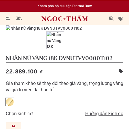
Khám phá bộ sưu tập Eternal Bow
Đa dạng lựa chọn tích luỹ từ 0.1 chỉ vàng 999.9
NHẪN NỮ VÀNG 18K
DVNUTVV0000T102
22.889.100
đ
Giá tham khảo sẽ thay đổi theo giá vàng, trọng lượng vàng
và giá trị viên đá thực tế
Chọn kích cỡ
Hướng dẫn kích cỡ
14