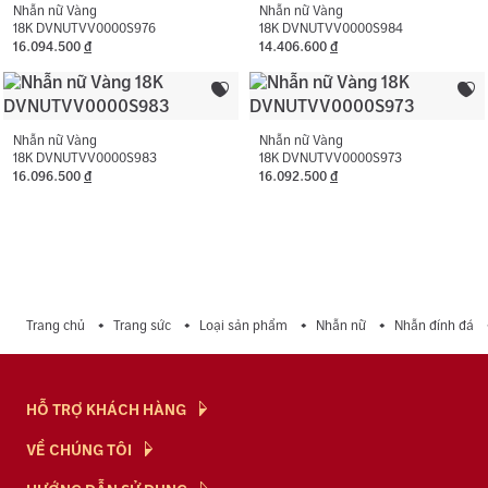
Màu đá phụ:
Trắng
Nhẫn nữ Vàng
Nhẫn nữ Vàng
18K DVNUTVV0000S976
18K DVNUTVV0000S984
16.094.500
đ
14.406.600
đ
Hình dạng đá phụ:
Hình tròn
Nhẫn nữ Vàng
Nhẫn nữ Vàng
18K DVNUTVV0000S983
18K DVNUTVV0000S973
16.096.500
đ
16.092.500
đ
Trang chủ
Trang sức
Loại sản phẩm
Nhẫn nữ
Nhẫn đính đá
HỖ TRỢ KHÁCH HÀNG
Hỏi & Đáp
VỀ CHÚNG TÔI
Chính Sách
NTJ Flagship