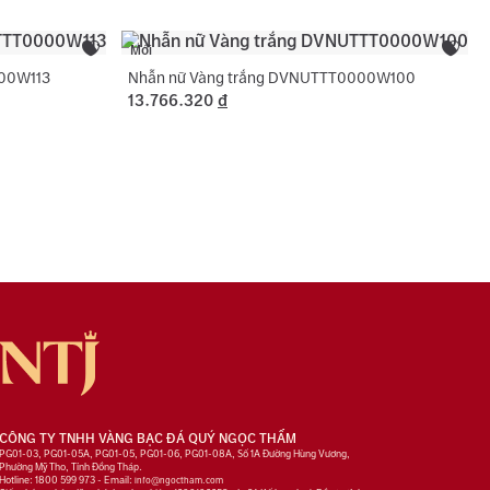
Mới
000W113
Nhẫn nữ Vàng trắng DVNUTTT0000W100
13.766.320
đ
CÔNG TY TNHH VÀNG BẠC ĐÁ QUÝ NGỌC THẨM
PG01-03, PG01-05A, PG01-05, PG01-06, PG01-08A, Số 1A Đường Hùng Vương,
Phường Mỹ Tho, Tỉnh Đồng Tháp.
Hotline: 1800 599 973 - Email:
info@ngoctham.com