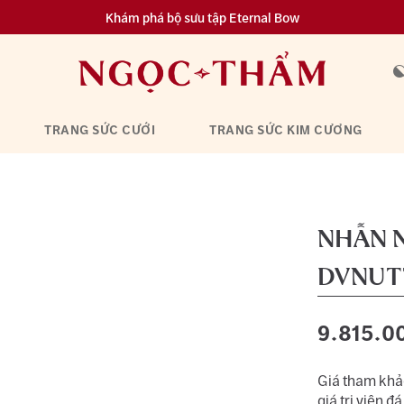
Khám phá bộ sưu tập Eternal Bow
Đa dạng lựa chọn tích luỹ từ 0.1 chỉ vàng 999.9
TRANG SỨC CƯỚI
TRANG SỨC KIM CƯƠNG
NHẪN 
DVNUT
9.815.0
Giá tham khảo
giá trị viên đá