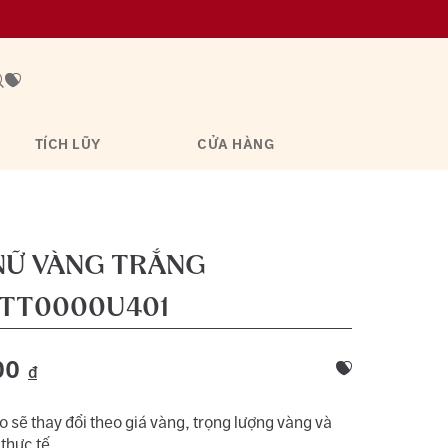
TÍCH LŨY
CỬA HÀNG
NỮ VÀNG TRẮNG
TT0000U401
00
đ
 sẽ thay đổi theo giá vàng, trọng lượng vàng và
 thực tế