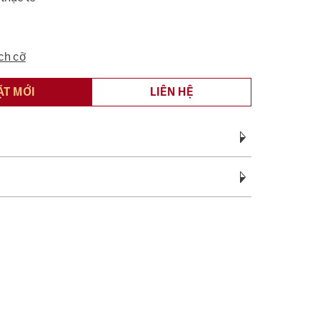
ch cỡ
ẶT MỚI
LIÊN HỆ
Vàng Trắng Ý AU750
vàng:
0.70 - 0.80
c bảo hành miễn phí suốt quá trình sử dụng đối
Cubic Zirconia
ệ sinh, đánh bóng (không áp dụng cho vàng trắng ý
c tên 01 lần cho nhẫn cưới.
Trắng
sách bảo hành miễn phí 06 tháng như đính lại đá
 phụ:
Hình tròn
, cắt hoặc nới ni trong giới hạn cho phép, chỉ áp
ng hợp không phát sinh thêm vàng.