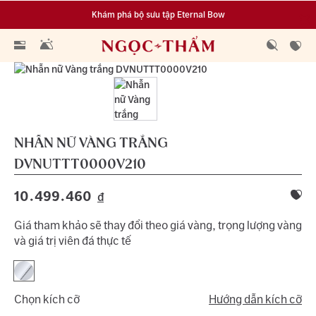
Khám phá bộ sưu tập Eternal Bow
Đa dạng lựa chọn tích luỹ từ 0.1 chỉ vàng 999.9
NHẪN NỮ VÀNG TRẮNG
DVNUTTT0000V210
10.499.460
đ
Giá tham khảo sẽ thay đổi theo giá vàng, trọng lượng vàng
và giá trị viên đá thực tế
Chọn kích cỡ
Hướng dẫn kích cỡ