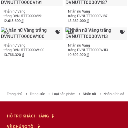
vàng.
Nhẫn nữ Vàng
Nhẫn nữ Vàng
trắng DVNUTTT0000V191
trắng DVNUTTT0000V187
12.615.600
đ
13.362.000
đ
Mới
Mới
Nhẫn nữ Vàng
Nhẫn nữ Vàng
trắng DVNUTTT0000W100
trắng DVNUTTT0000W113
13.766.320
đ
10.692.920
đ
Trang chủ
Trang sức
Loại sản phẩm
Nhẫn nữ
Nhẫn đính đá
HỖ TRỢ KHÁCH HÀNG
Hỏi & Đáp
VỀ CHÚNG TÔI