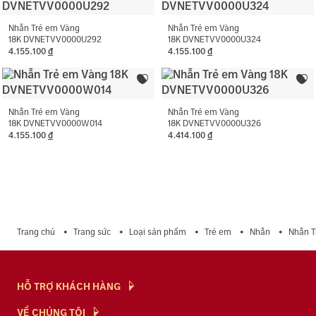
vàng.
Nhẫn Trẻ em Vàng
Nhẫn Trẻ em Vàng
18K DVNETVV0000U292
18K DVNETVV0000U324
4.155.100
đ
4.155.100
đ
Nhẫn Trẻ em Vàng
Nhẫn Trẻ em Vàng
18K DVNETVV0000W014
18K DVNETVV0000U326
4.155.100
đ
4.414.100
đ
Trang chủ
Trang sức
Loại sản phẩm
Trẻ em
Nhẫn
Nhẫn 
HỖ TRỢ KHÁCH HÀNG
Hỏi & Đáp
VỀ CHÚNG TÔI