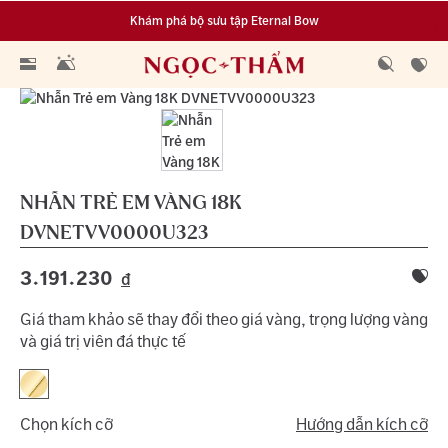
Khám phá bộ sưu tập Eternal Bow
Đa dạng lựa chọn tích luỹ từ 0.1 chỉ vàng 999.9
NHẪN TRẺ EM VÀNG 18K
DVNETVV0000U323
3.191.230
đ
Giá tham khảo sẽ thay đổi theo giá vàng, trọng lượng vàng
và giá trị viên đá thực tế
Chọn kích cỡ
Hướng dẫn kích cỡ