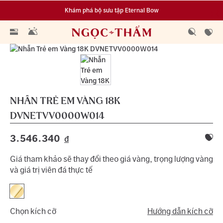
Khám phá bộ sưu tập Eternal Bow
Đa dạng lựa chọn tích luỹ từ 0.1 chỉ vàng 999.9
NHẪN TRẺ EM VÀNG 18K
DVNETVV0000W014
3.546.340
đ
Giá tham khảo sẽ thay đổi theo giá vàng, trọng lượng vàng
và giá trị viên đá thực tế
Chọn kích cỡ
Hướng dẫn kích cỡ