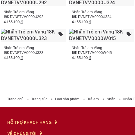
vàng.
Nhẫn Trẻ em Vàng
Nhẫn Trẻ em Vàng
18K DVNETVV0000U292
18K DVNETVV0000U324
4.155.100
đ
4.155.100
đ
Nhẫn Trẻ em Vàng
Nhẫn Trẻ em Vàng
18K DVNETVV0000U323
18K DVNETVV0000W015
4.155.100
đ
4.155.100
đ
Trang chủ
Trang sức
Loại sản phẩm
Trẻ em
Nhẫn
Nhẫn 
HỖ TRỢ KHÁCH HÀNG
Hỏi & Đáp
VỀ CHÚNG TÔI