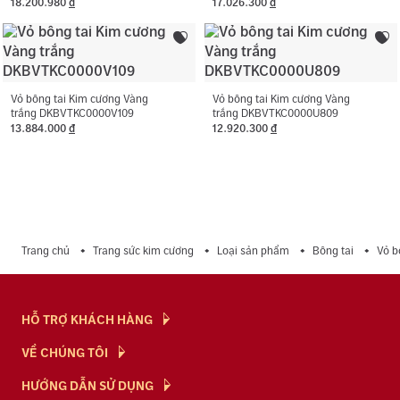
18.200.980
đ
17.026.300
đ
Vỏ bông tai Kim cương Vàng
Vỏ bông tai Kim cương Vàng
trắng DKBVTKC0000V109
trắng DKBVTKC0000U809
13.884.000
đ
12.920.300
đ
Trang chủ
Trang sức kim cương
Loại sản phẩm
Bông tai
Vỏ b
HỖ TRỢ KHÁCH HÀNG
Hỏi & Đáp
VỀ CHÚNG TÔI
Chính Sách
NTJ Flagship
HƯỚNG DẪN SỬ DỤNG