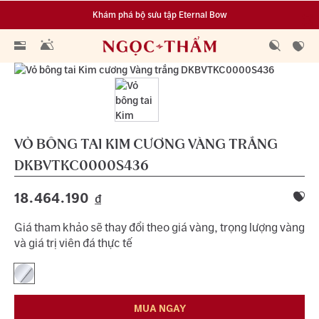
Khám phá bộ sưu tập Eternal Bow
Đa dạng lựa chọn tích luỹ từ 0.1 chỉ vàng 999.9
VỎ BÔNG TAI KIM CƯƠNG VÀNG TRẮNG
DKBVTKC0000S436
18.464.190
đ
Giá tham khảo sẽ thay đổi theo giá vàng, trọng lượng vàng
và giá trị viên đá thực tế
MUA NGAY