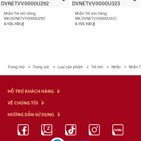
Nhẫn Trẻ em Vàng
Nhẫn Trẻ em Vàng
18K DVNETVV0000U292
18K DVNETVV0000U323
4.155.100
đ
4.155.100
đ
Trang chủ
Trang sức
Loại sản phẩm
Trẻ em
Nhẫn
Nhẫn T
HỖ TRỢ KHÁCH HÀNG
Hỏi & Đáp
VỀ CHÚNG TÔI
Chính Sách
NTJ Flagship
HƯỚNG DẪN SỬ DỤNG
Chính Sách Bảo Mật
Cửa hàng
Bảo Quản Trang Sức
Bảng Giá Vàng
Tuyển Dụng
Kiến Thức Kim Cương