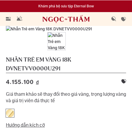
Khám phá bộ sưu tập Eternal Bow
Đa dạng lựa chọn tích luỹ từ 0.1 chỉ vàng 999.9
NHẪN TRẺ EM VÀNG 18K
DVNETVV0000U291
4.155.100
đ
Giá tham khảo sẽ thay đổi theo giá vàng, trọng lượng vàng
và giá trị viên đá thực tế
Hướng dẫn kích cỡ