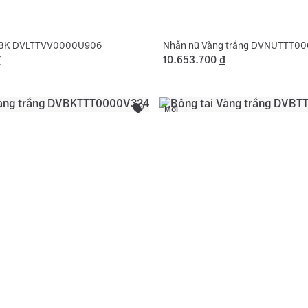
 18K DVLTTVV0000U906
Nhẫn nữ Vàng trắng DVNUTTT0
đ
10.653.700
đ
Mới