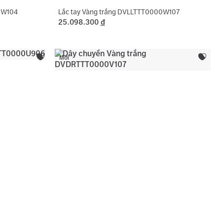
0W104
Lắc tay Vàng trắng DVLLTTT0000W107
25.098.300
đ
Mới