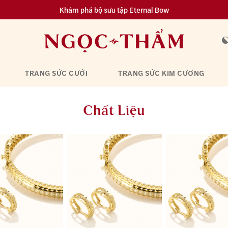
Đa dạng lựa chọn tích luỹ từ 0.1 chỉ vàng 999.9
TRANG SỨC CƯỚI
TRANG SỨC KIM CƯƠNG
Chất Liệu