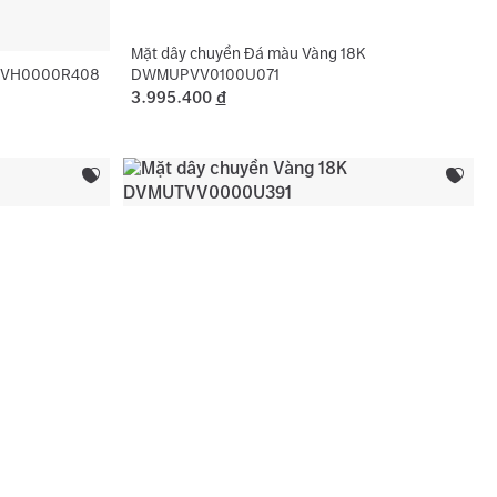
Mặt dây chuyền Đá màu Vàng 18K
UTVH0000R408
DWMUPVV0100U071
3.995.400
đ