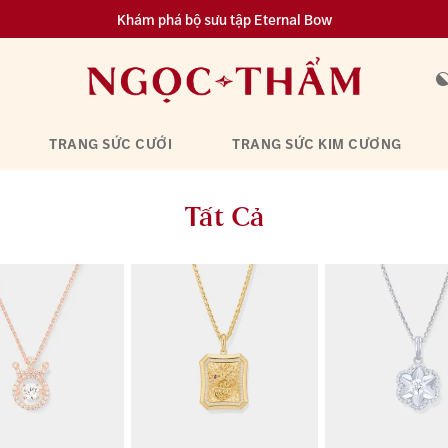
Đa dạng lựa chọn tích luỹ từ 0.1 chỉ vàng 999.9
TRANG SỨC CƯỚI
TRANG SỨC KIM CƯƠNG
Tất Cả