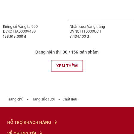
Kiềng cổ Vàng ta 990
Nhẫn cưới Vàng trắng
DVKQTTA0000V488
DVNCTTT0000U611
138.619.000
đ
7.434.100
đ
Đang hiển thị
30
/
156
sản phẩm
XEM THÊM
Trang chủ
Trang sức cưới
Chất liệu
HỖ TRỢ KHÁCH HÀNG
Hỏi & Đáp
VỀ CHÚNG TÔI